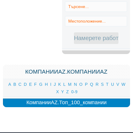
КОМПАНИИAZ.КОМПАНИИAZ
A
B
C
D
E
F
G
H
I
J
K
L
M
N
O
P
Q
R
S
T
U
V
W
X
Y
Z
0-9
КомпанииAZ.Топ_100_компании