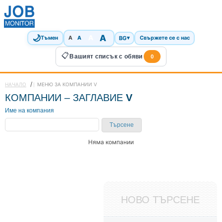
🌙
A
A
A
BG
▾
Тъмен
A
Свържете се с нас
📋
Вашият списък с обяви
0
/
НАЧАЛО
МЕНЮ ЗА КОМПАНИИ V
КОМПАНИИ – ЗАГЛАВИЕ
V
Име на компания
Търсене
Няма компании
НОВО ТЪРСЕНЕ