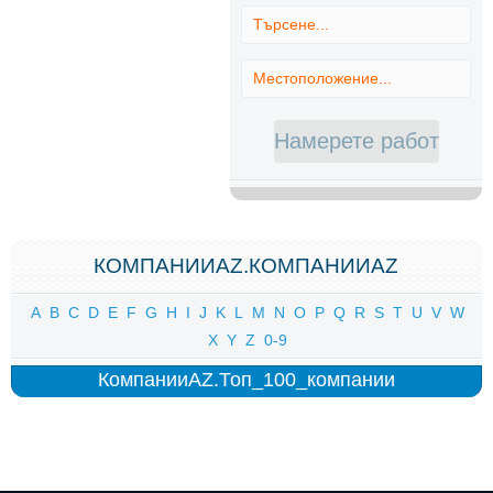
КОМПАНИИAZ.КОМПАНИИAZ
A
B
C
D
E
F
G
H
I
J
K
L
M
N
O
P
Q
R
S
T
U
V
W
X
Y
Z
0-9
КомпанииAZ.Топ_100_компании