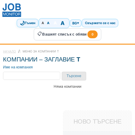
🌙
A
A
A
BG
▾
Тъмен
A
Свържете се с нас
📋
Вашият списък с обяви
0
/
НАЧАЛО
МЕНЮ ЗА КОМПАНИИ T
КОМПАНИИ – ЗАГЛАВИЕ
T
Име на компания
Търсене
Няма компании
НОВО ТЪРСЕНЕ