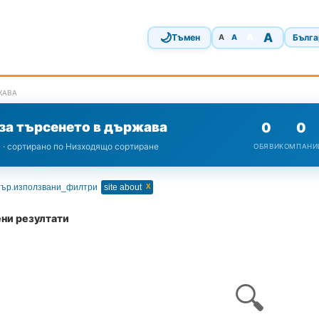
🌙
A
A
Тъмен
Бълга
A
A
ЖАВА
за търсенето в държава
0
0
а · сортирано по Низходящо сортиране
ОБЯВИ
КОМПАНИ
x
ър.използвани_филтри
site about
ни резултати
🔍