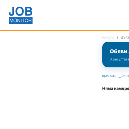
/
НАЧАЛО
ДЪР
Обяви 
0 резултат
приложен_филт
Няма намере