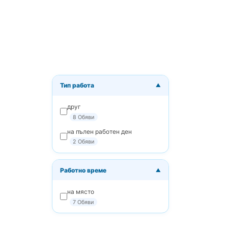
Тип работа
▼
Получ
друг
Получав
8 Обяви
на пълен работен ден
Вашият
2 Обяви
Работно време
▼
Ключови
на място
7 Обяви
Честот