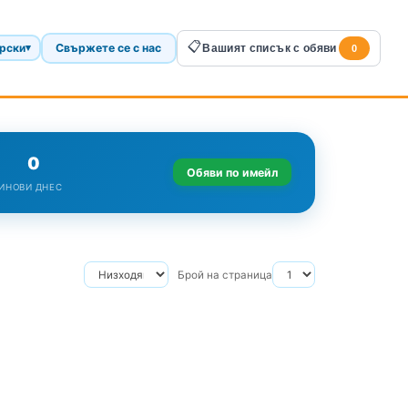
📋
рски
Свържете се с нас
▾
Вашият списък с обяви
0
0
Обяви по имейл
И
НОВИ ДНЕС
Брой на страница