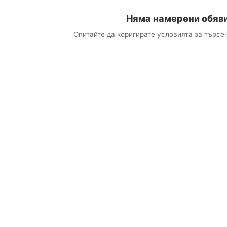
Няма намерени обяв
Опитайте да коригирате условията за търсен
×
авайте нови обяви по имейл
айте съответстващи обяви направо във входящата си поща
 имейл
 думи (по избор)
а