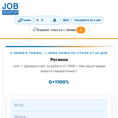
🌙
A
A
A
BG
▾
Тъмен
A
Свържете се с нас
📋
Вашият списък с обяви
0
0 ОБЯВИ В YAMBOL — НЯМА ОБЯВИ ПО-СТАРИ ОТ 90 ДНИ
Региони
com — Доверен сайт за работа от 1998 г. Ние защитаваме
вашата поверителност.
0+
1
100%