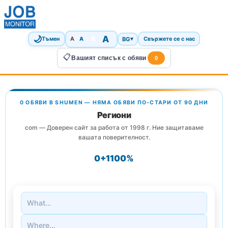
🌙
A
A
A
BG
▾
Тъмен
A
Свържете се с нас
📋
Вашият списък с обяви
0
0 ОБЯВИ В SHUMEN — НЯМА ОБЯВИ ПО-СТАРИ ОТ 90 ДНИ
Региони
com — Доверен сайт за работа от 1998 г. Ние защитаваме
вашата поверителност.
0+
1
100%